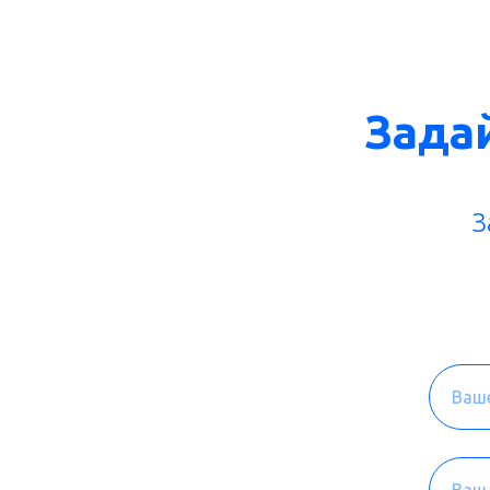
Зада
З