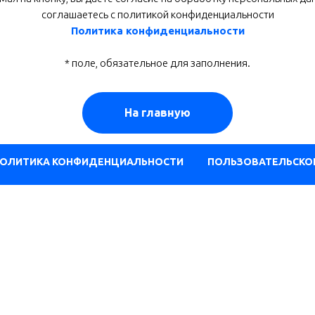
соглашаетесь c политикой конфиденциальности
Политика конфиденциальности
* поле, обязательное для заполнения.
На главную
ОЛИТИКА КОНФИДЕНЦИАЛЬНОСТИ
ПОЛЬЗОВАТЕЛЬСКО
Варианты индивидуальных экскурсий
алининграда
|
Из Зеленоградска
|
Из Светлог
тарного
|
Куршская коса
|
Обзорная по Калини
Excurs39.ru © 2018 — 2026. All rights reserved.
ИП Ларионов Алексей Александрович
ОГРНИП 321392600062399