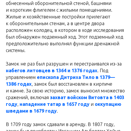
обнесенный оборонительной стеной, башнями
и коротким флигелем с жилыми помещениями.
Жилые и хозяйственные постройки прилегают
к оборонительным стенам, а в центре двора
расположен колодец, в котором в ходе исследования
был обнаружен подземный ход. Этот подземный ход
предположительно выполнял функции дренажной
системы.
Замок не раз был разрушен и перестраивался из-за
набегов литовцев в 1364 и 1376 годах
. Под
управлением
епископа Дитриха Тило в 1379—
1386 годах
, замок был восстановлен в кирпиче
и камне. За свою историю, замок выносил множество
сражений, включая
захват войском Витовта в 1403
году
,
нападение татар в 1657 году
и
оккупацию
шведами в 1679 году
.
В 1709 году замок сдавали в аренду. В 1807 году,
замок был приобретен Иоганном Альбертом Хейне,