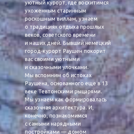
уютный курорт, где восхитимся
ухоженным старинным
роскошным виллам, узнаем
о традициях отдыха прошлых
веков, советского времени
и наших дней. Бывший немецкий
город-курорт Раушен покорит
вас своими уютными
и сказочными улочками.
Мы вспомним об истоках
Раушена, основанного еще в 13
веке Тевтонскими рыцарями.
Мы узнаем как формировалась
сказочная архитектура. И,
конечно, познакомимся
с самыми нарядными
постройками — домом