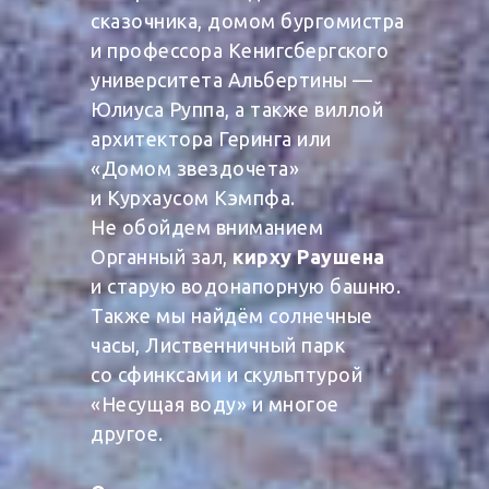
сказочника, домом бургомистра
и профессора Кенигсбергского
университета Альбертины —
Юлиуса Руппа, а также виллой
архитектора Геринга или
«Домом звездочета»
и Курхаусом Кэмпфа.
Не обойдем вниманием
Органный зал,
кирху Раушена
и старую водонапорную башню.
Также мы найдём солнечные
часы, Лиственничный парк
со сфинксами и скульптурой
«Несущая воду» и многое
другое.