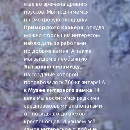
еще во времена древних
пруссов. Мы поднимемся
на смотровую площадку
Приморского карьера
, откуда
можно с большим интересом
наблюдать за работами
по добыче камня. А также
мы зайдем в необычную
Янтарную пирамиду
,
на создание которой
потребовалось 700 кг янтаря! А
в
Музее янтарного замка
14
века мы восхитимся редкими
средневековыми экспонатами
от посуды до доспехов
крестоносцев. И узнаем всё
самое интересное о добыче