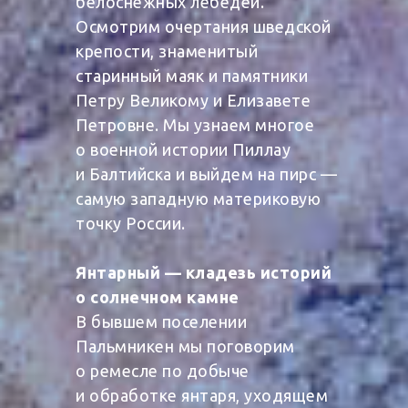
белоснежных лебедей.
Осмотрим очертания шведской
крепости, знаменитый
старинный маяк и памятники
Петру Великому и Елизавете
Петровне. Мы узнаем многое
о военной истории Пиллау
и Балтийска и выйдем на пирс —
самую западную материковую
точку России.
Янтарный — кладезь историй
о солнечном камне
В бывшем поселении
Пальмникен мы поговорим
о ремесле по добыче
и обработке янтаря, уходящем