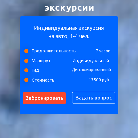
экскурсии
Индивидуальная экскурсия
на авто, 1-4 чел.
Продолжительность
7 часов
Маршрут
Индивидуальный
Дипломированный
Гид
17500 руб
Стоимость
Задать вопрос
Забронировать