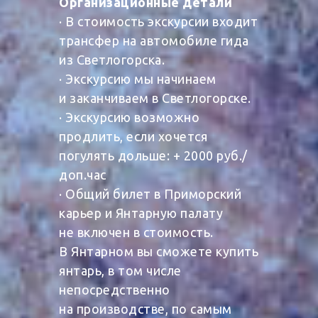
Организационные детали
· В стоимость экскурсии входит
трансфер на автомобиле гида
из Светлогорска.
· Экскурсию мы начинаем
и заканчиваем в Светлогорске.
· Экскурсию возможно
продлить, если хочется
погулять дольше: + 2000 руб./
доп.час
· Общий билет в Приморский
карьер и Янтарную палату
не включен в стоимость.
В Янтарном вы сможете купить
янтарь, в том числе
непосредственно
на производстве, по самым