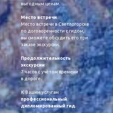
выгодным ценам.
Место встречи
Место встречи в Светлогорске
по договоренности с гидом,
вы сможете обсудить его при
заказе экскурсии.
Продолжительность
экскурсии
7 часов с учётом времени
в дороге.
К Вашим услугам
профессиональный
дипломированный гид
.