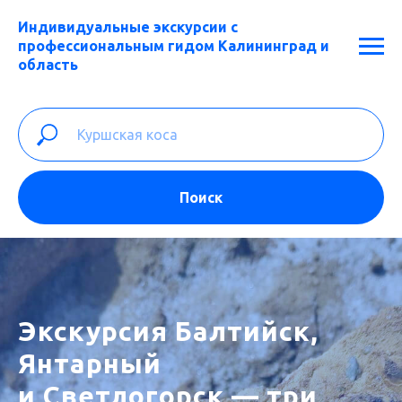
Индивидуальные экскурсии с
профессиональным гидом Калининград и
область
Поиск
Экскурсия
Балтийск,
Янтарный
и Светлогорск — три