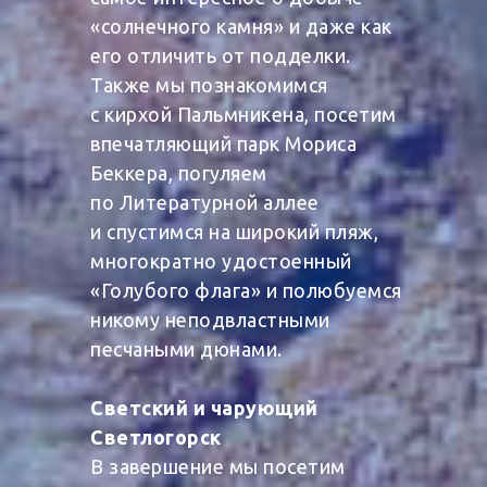
«солнечного камня» и даже как
его отличить от подделки.
Также мы познакомимся
с кирхой Пальмникена, посетим
впечатляющий парк Мориса
Беккера, погуляем
по Литературной аллее
и спустимся на широкий пляж,
многократно удостоенный
«Голубого флага» и полюбуемся
никому неподвластными
песчаными дюнами.
Светский и чарующий
Светлогорск
В завершение мы посетим