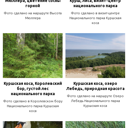
Мюллера, цветение сосны
Курш, лиса, визит-центр
горной
национального парка
Фото сделано на маршруте Высота
Фото сделано в визит-центре
Мюллера
Национального парка Куршская
коса
Куршская коса, Королевский
Куршская коса, озеро
бор, густой лес
Лебедь, природная красота
национального парка
Фото сделано на маршруте Озеро
Лебедь Национального парка
Фото сделано в Королевском бору
Куршская коса
Национального парка Куршская
коса