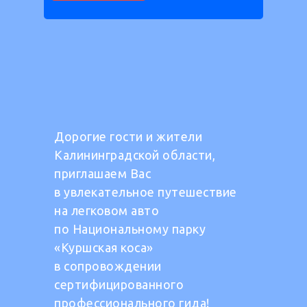
Дорогие гости и жители
Калининградской области,
приглашаем Вас
в увлекательное путешествие
на легковом авто
по Национальному парку
«Куршская коса»
в сопровождении
сертифицированного
профессионального гида!