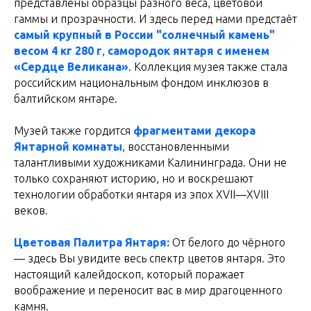
представлены образцы разного веса, цветовой
гаммы и прозрачности. И здесь перед нами предстаёт
самый крупный в России "солнечный камень"
весом 4 кг 280 г
,
самородок янтаря с именем
«Сердце Великана»
. Коллекция музея также стала
российским национальным фондом инклюзов в
балтийском янтаре.
Музей также гордится
фрагментами декора
Янтарной комнаты
, восстановленными
талантливыми художниками Калининграда. Они не
только сохраняют историю, но и воскрешают
технологии обработки янтаря из эпох XVII—XVIII
веков.
Цветовая Палитра Янтаря:
От белого до чёрного
— здесь Вы увидите весь спектр цветов янтаря. Это
настоящий калейдоскоп, который поражает
воображение и переносит вас в мир драгоценного
камня.