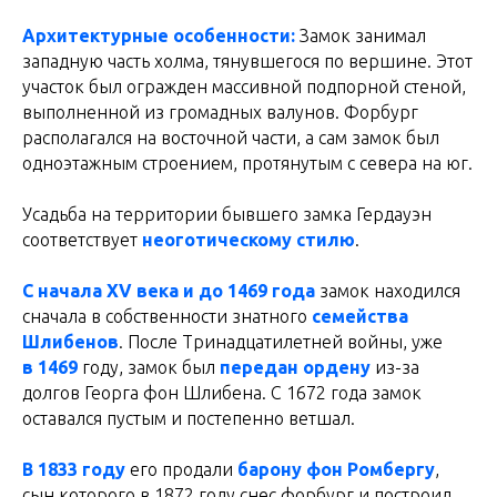
Архитектурные особенности:
Замок занимал
западную часть холма, тянувшегося по вершине. Этот
участок был огражден массивной подпорной стеной,
выполненной из громадных валунов. Форбург
располагался на восточной части, а сам замок был
одноэтажным строением, протянутым с севера на юг.
Усадьба на территории бывшего замка Гердауэн
соответствует
неоготическому стилю
.
С начала XV века и до 1469 года
замок находился
сначала в собственности знатного
семейства
Шлибенов
. После Тринадцатилетней войны, уже
в 1469
году, замок был
передан ордену
из-за
долгов Георга фон Шлибена. С 1672 года замок
оставался пустым и постепенно ветшал.
В 1833 году
его продали
барону фон Ромбергу
,
сын которого в 1872 году снес форбург и построил